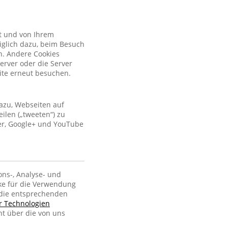
kt und von Ihrem
iglich dazu, beim Besuch
n. Andere Cookies
erver oder die Server
site erneut besuchen.
azu, Webseiten auf
ilen („tweeten“) zu
ter, Google+ und YouTube
ons-, Analyse- und
ke für die Verwendung
, die entsprechenden
er Technologien
ht über die von uns