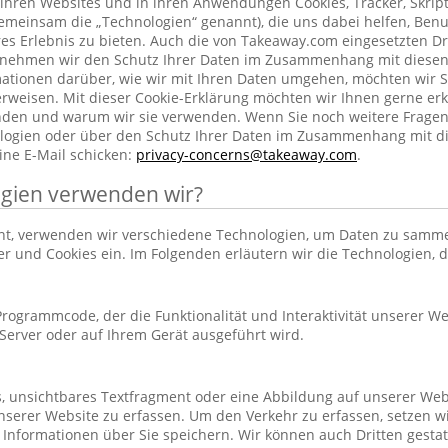
ihren Websites und in ihren Anwendungen Cookies, Tracker, Skrip
emeinsam die „Technologien“ genannt), die uns dabei helfen, Benu
res Erlebnis zu bieten. Auch die von Takeaway.com eingesetzten Dr
h nehmen wir den Schutz Ihrer Daten im Zusammenhang mit diesen
rmationen darüber, wie wir mit Ihren Daten umgehen, möchten wir S
rweisen. Mit dieser Cookie-Erklärung möchten wir Ihnen gerne erk
nden und warum wir sie verwenden. Wenn Sie noch weitere Frage
ogien oder über den Schutz Ihrer Daten im Zusammenhang mit d
ine E-Mail schicken:
privacy-concerns@takeaway.com
.
gien verwenden wir?
hnt, verwenden wir verschiedene Technologien, um Daten zu samm
ker und Cookies ein. Im Folgenden erläutern wir die Technologien, 
r Programmcode, der die Funktionalität und Interaktivität unserer We
erver oder auf Ihrem Gerät ausgeführt wird.
es, unsichtbares Textfragment oder eine Abbildung auf unserer Web
nserer Website zu erfassen. Um den Verkehr zu erfassen, setzen w
 Informationen über Sie speichern. Wir können auch Dritten gestatt