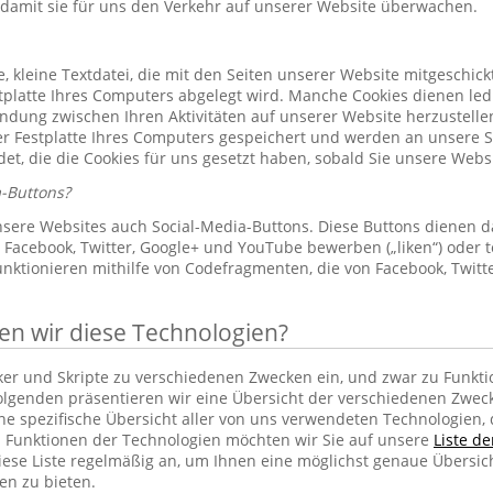
 damit sie für uns den Verkehr auf unserer Website überwachen.
le, kleine Textdatei, die mit den Seiten unserer Website mitgeschic
platte Ihres Computers abgelegt wird. Manche Cookies dienen led
indung zwischen Ihren Aktivitäten auf unserer Website herzustelle
r Festplatte Ihres Computers gespeichert und werden an unsere S
et, die die Cookies für uns gesetzt haben, sobald Sie unsere Web
-Buttons?
sere Websites auch Social-Media-Buttons. Diese Buttons dienen d
Facebook, Twitter, Google+ und YouTube bewerben („liken“) oder te
unktionieren mithilfe von Codefragmenten, die von Facebook, Twit
 wir diese Technologien?
cker und Skripte zu verschiedenen Zwecken ein, und zwar zu Funkti
lgenden präsentieren wir eine Übersicht der verschiedenen Zwec
ine spezifische Übersicht aller von uns verwendeten Technologien
 Funktionen der Technologien möchten wir Sie auf unsere
Liste d
iese Liste regelmäßig an, um Ihnen eine möglichst genaue Übersic
en zu bieten.