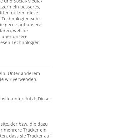
te und Social-Media-
tzern ein besseres,
itten nutzen diese
 Technologien sehr
ie gerne auf unsere
lären, welche
n über unsere
iesen Technologien
eln. Unter anderem
die wir verwenden.
bsite unterstützt. Dieser
site, der bzw. die dazu
ir mehrere Tracker ein,
en, dass sie Tracker auf